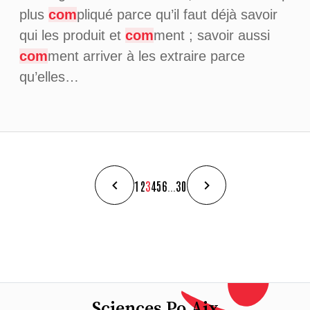
plus
com
pliqué parce qu’il faut déjà savoir
qui les produit et
com
ment ; savoir aussi
com
ment arriver à les extraire parce
qu’elles…
1
2
3
4
5
6
...
30
Sciences Po Aix