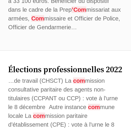
à 33 100 euros. Beneficier du dispositif
dans le cadre de la Prep
’Com
missariat aux
armées,
Com
missaire et Officier de Police,
Officier de Gendarmerie…
Élections professionnelles 2022
…de travail (CHSCT) La
com
mission
consultative paritaire des agents non-
titulaires (CCPANT ou CCP) : vote à l’urne
le 8 décembre Autre instance
com
mune
locale La
com
mission paritaire
d’établissement (CPE) : vote à l’urne le 8