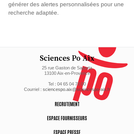
générer des alertes personnalisées pour une
recherche adaptée.
Sciences Po Aix
25 rue Gaston de Saporta
13100 Aix-en-Provence
Tel : 04 65 04 70 00
Courriel :
sciencespo.aix@sciencespo-aix.fr
RECRUTEMENT
ESPACE FOURNISSEURS
ESPACE PRESSE