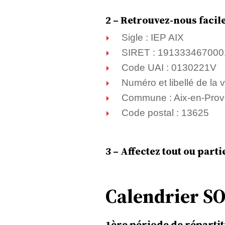
2 – Retrouvez-nous facil
Sigle : IEP AIX
SIRET : 191333467000
Code UAI : 0130221V
Numéro et libellé de la 
Commune : Aix-en-Pro
Code postal : 13625
3 – Affectez tout ou part
Calendrier S
1ère période de réparti