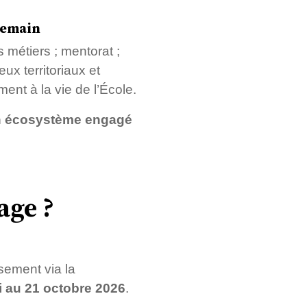
demain
s métiers ; mentorat ;
ux territoriaux et
ent à la vie de l’École.
 un écosystème engagé
age ?
sement via la
i au 21 octobre 2026
.