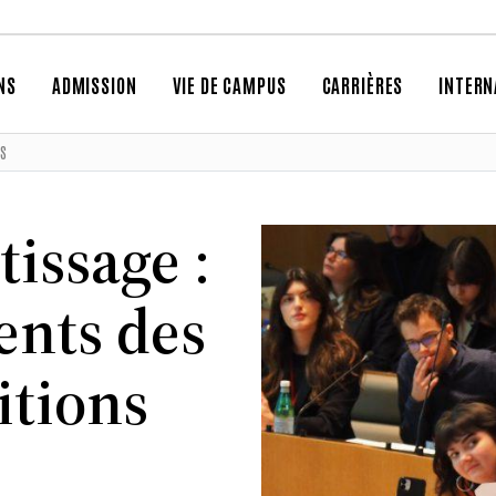
NS
ADMISSION
VIE DE CAMPUS
CARRIÈRES
INTERN
NS
issage :
ents des
itions