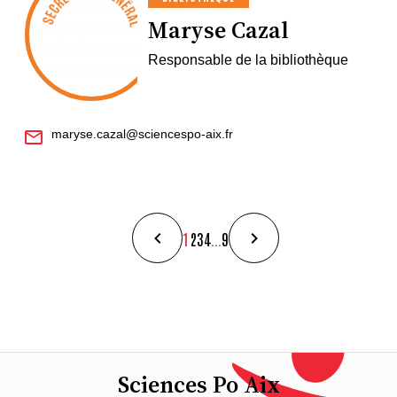
Maryse Cazal
Responsable de la bibliothèque
maryse.cazal@sciencespo-aix.fr
1
2
3
4
...
9
Sciences Po Aix