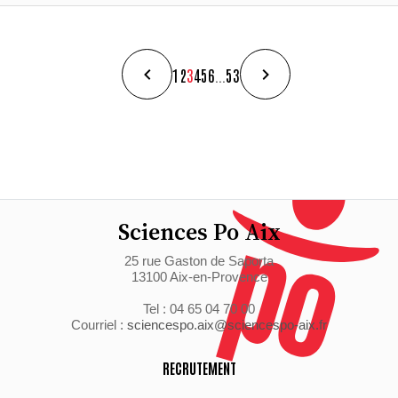
1
2
3
4
5
6
...
53
Sciences Po Aix
25 rue Gaston de Saporta
13100 Aix-en-Provence
Tel : 04 65 04 70 00
Courriel :
sciencespo.aix@sciencespo-aix.fr
RECRUTEMENT