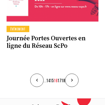
ÉVÉNEMENT
Journée Portes Ouvertes en
ligne du Réseau ScPo
...
14
15
16
17
18