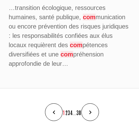
…transition écologique, ressources
humaines, santé publique,
com
munication
ou encore prévention des risques juridiques
: les responsabilités confiées aux élus
locaux requièrent des
com
pétences
diversifiées et une
com
préhension
approfondie de leur…
1
2
3
4
...
30