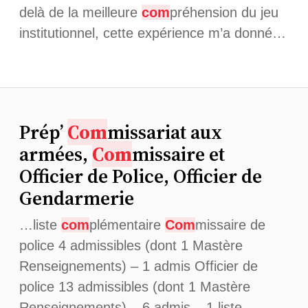
delà de la meilleure
com
préhension du jeu
institutionnel, cette expérience m’a donné…
Prép’
Com
missariat aux
armées,
Com
missaire et
Officier de Police, Officier de
Gendarmerie
…liste
com
plémentaire
Com
missaire de
police 4 admissibles (dont 1 Mastère
Renseignements) – 1 admis Officier de
police 13 admissibles (dont 1 Mastère
Renseignements) – 6 admis – 1 liste