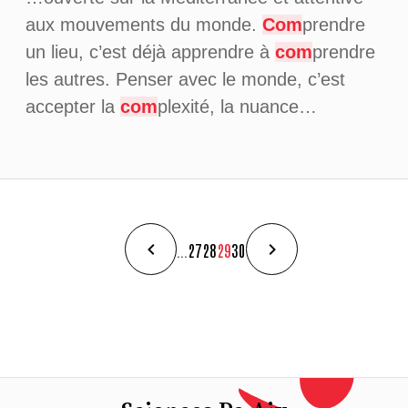
aux mouvements du monde.
Com
prendre
un lieu, c’est déjà apprendre à
com
prendre
les autres. Penser avec le monde, c’est
accepter la
com
plexité, la nuance…
...
27
28
29
30