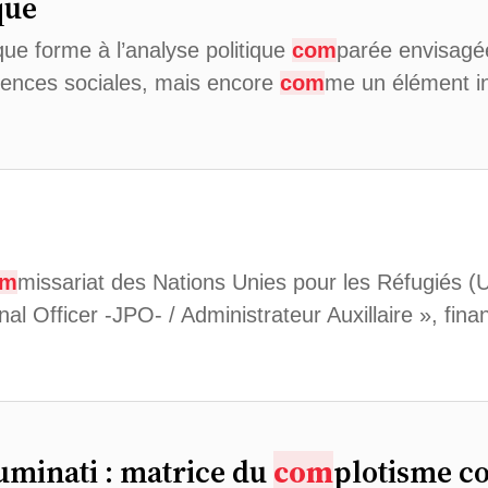
que
que forme à l’analyse politique
com
parée envisagé
iences sociales, mais encore
com
me un élément i
om
missariat des Nations Unies pour les Réfugiés 
al Officer -JPO- / Administrateur Auxillaire », fin
uminati : matrice du
com
plotisme c