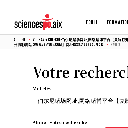
L’ÉCOLE
FORMATIO
ACCUEIL
VOUS AVEZ CHERCHÉ 伯尔尼赌场网址,网络赌博平台
开博彩网站∶WWW.766YULE.COM】网址KCSYXY00HCSCMCBX
PAGE 9
Votre recher
Mot clés
Affiner votre recherche :