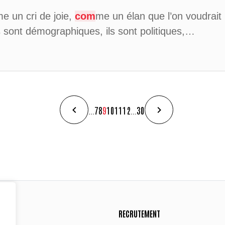
e un cri de joie,
com
me un élan que l’on voudrai
s sont démographiques, ils sont politiques,…
...
7
8
9
10
11
12
...
30
RECRUTEMENT