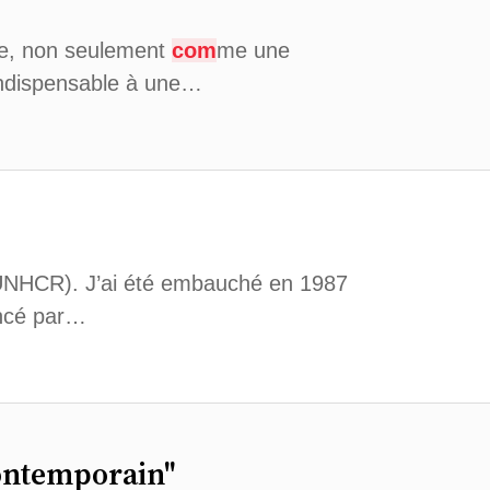
e, non seulement
com
me une
ndispensable à une…
(UNHCR). J’ai été embauché en 1987
ancé par…
ontemporain"