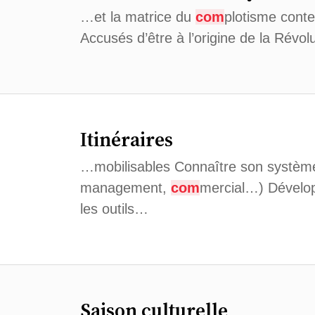
…et la matrice du
com
plotisme conte
Accusés d’être à l’origine de la Révol
Itinéraires
…mobilisables Connaître son système 
management,
com
mercial…) Développ
les outils…
Saison culturelle