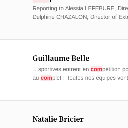
Reporting to Alessia LEFEBURE, Direc
Delphine CHAZALON, Director of Ext
Guillaume Belle
…sportives entrent en
com
pétition p
au
com
plet ! Toutes nos équipes von
Natalie Bricier