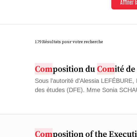
Affiner 
179 Résultats pour votre recherche
Com
position du
Com
ité de
Sous l’autorité d’Alessia LEFÉBURE, 
des études (DFE). Mme Sonia SCHAUB
Com
position of the Execut