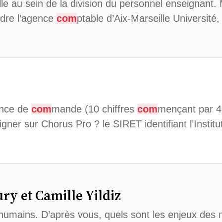
le au sein de la division du personnel enseignant. 
ndre l’agence
com
ptable d’Aix-Marseille Université
ence de
com
mande (10 chiffres
com
mençant par 4
igner sur Chorus Pro ? le SIRET identifiant l’Insti
y et Camille Yildiz
umains. D’après vous, quels sont les enjeux des m