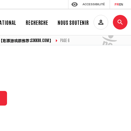
ACCESSIBILITÉ
FR
EN
ATIONAL
RECHERCHE
NOUS SOUTENIR
【彩票游戏群推荐∶33KK88.COM】
PAGE 6