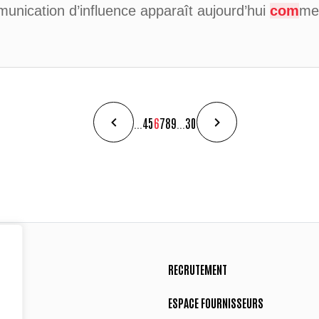
munication d’influence apparaît aujourd’hui
com
me
...
4
5
6
7
8
9
...
30
RECRUTEMENT
ESPACE FOURNISSEURS