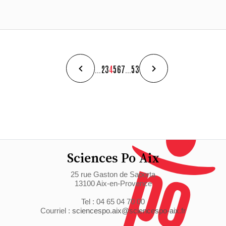
...
2
3
4
5
6
7
...
53
Sciences Po Aix
25 rue Gaston de Saporta
13100 Aix-en-Provence
Tel : 04 65 04 70 00
Courriel :
sciencespo.aix@sciencespo-aix.fr