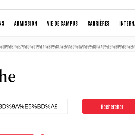
NS
ADMISSION
VIE DE CAMPUS
CARRIÈRES
INTERN
9D%9B,%E7%BD%91%E4%B8%8A%E5%8D%9A%E5%BD%A9%E5%B9%B3%E5%8
che
Rechercher