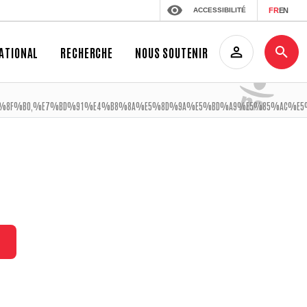
ACCESSIBILITÉ
FR
EN
ATIONAL
RECHERCHE
NOUS SOUTENIR
F%B0,%E7%BD%91%E4%B8%8A%E5%8D%9A%E5%BD%A9%E5%85%AC%E5%8F