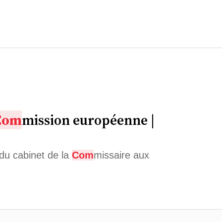
Com
mission européenne |
 du cabinet de la
Com
missaire aux