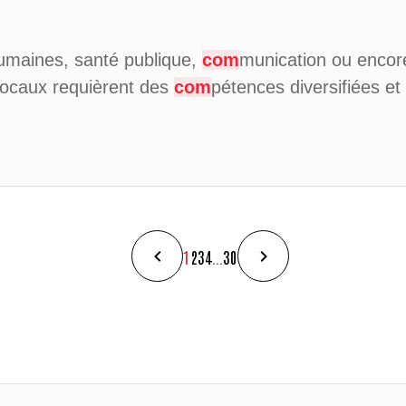
humaines, santé publique,
com
munication ou encore
 locaux requièrent des
com
pétences diversifiées e
1
2
3
4
...
30