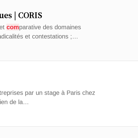
ues | CORIS
 et
com
parative des domaines
adicalités et contestations ;…
ntreprises par un stage à Paris chez
tien de la…