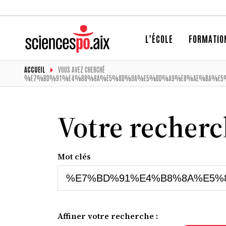
L’ÉCOLE
FORMATIO
ACCUEIL
VOUS AVEZ CHERCHÉ
%E7%BD%91%E4%B8%8A%E5%8D%9A%E5%BD%A9%E8%AE%BA%E5%
Votre recher
Mot clés
Affiner votre recherche :