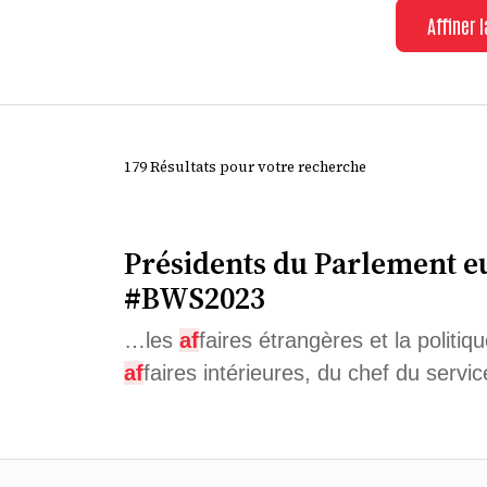
Affiner 
179 Résultats pour votre recherche
Présidents du Parlement eu
#BWS2023
…les
af
faires étrangères et la politiq
af
faires intérieures, du chef du serv