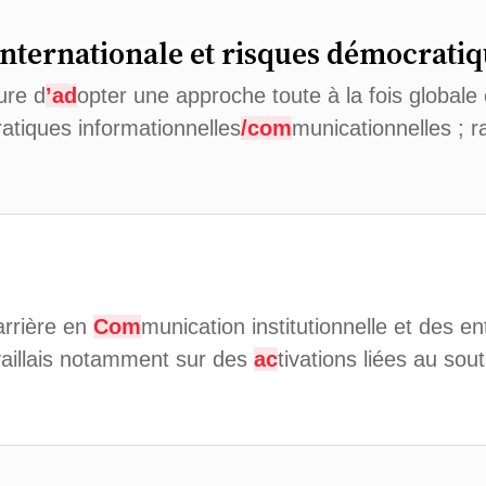
internationale et risques démocratiq
ure d
’ad
opter une approche toute à la fois globale
atiques informationnelles
/com
municationnelles ; r
rrière en
Com
munication institutionnelle et des e
vaillais notamment sur des
ac
tivations liées au sou