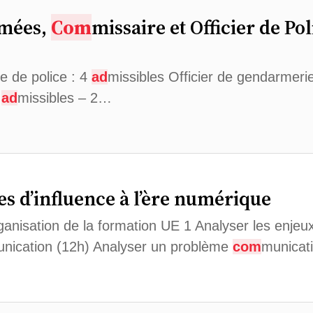
rmées,
Com
missaire et Officier de Pol
e de police : 4
ad
missibles Officier de gendarmeri
7
ad
missibles – 2…
es d’influence à l’ère numérique
ganisation de la formation UE 1 Analyser les enjeu
nication (12h) Analyser un problème
com
municat