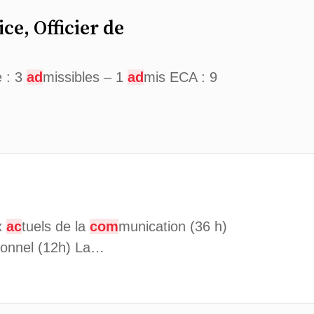
ice, Officier de
e : 3
ad
missibles – 1
ad
mis ECA : 9
x
ac
tuels de la
com
munication (36 h)
ionnel (12h) La…