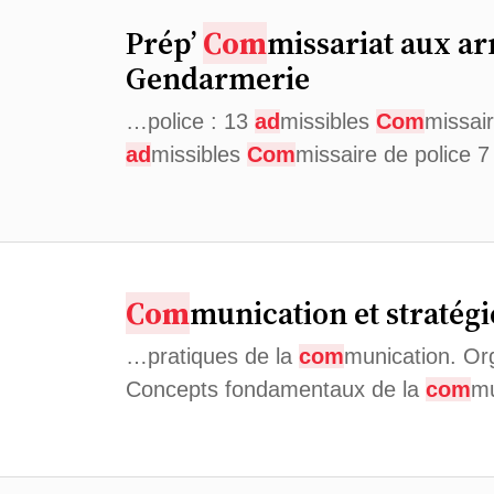
Prép’
Com
missariat aux a
Gendarmerie
…police : 13
ad
missibles
Com
missair
ad
missibles
Com
missaire de police 
Com
munication et stratégi
…pratiques de la
com
munication. Or
Concepts fondamentaux de la
com
mu