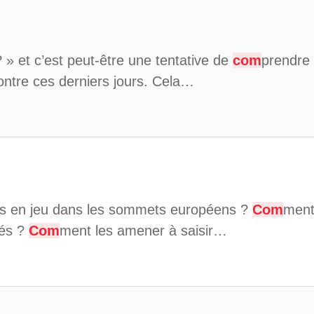
 » et c’est peut-être une tentative de
com
prendre 
montre ces derniers jours. Cela…
ns en jeu dans les sommets européens ?
Com
ment 
tés ?
Com
ment les amener à saisir…