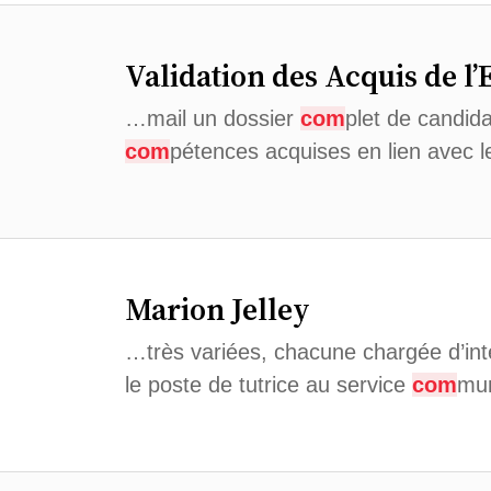
Validation des Acquis de l
…mail un dossier
com
plet de candida
com
pétences acquises en lien avec 
Marion Jelley
…très variées, chacune chargée d’inté
le poste de tutrice au service
com
mun