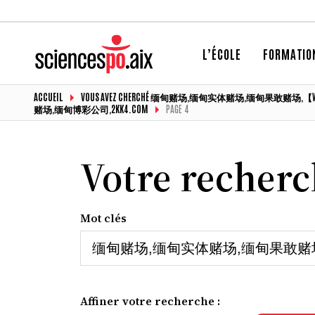
L’ÉCOLE
FORMATIO
ACCUEIL
VOUS AVEZ CHERCHÉ 缅甸赌场,缅甸实体赌场,缅甸
赌场,缅甸博彩公司,2KK4.COM
PAGE 4
Votre recher
Mot clés
Affiner votre recherche :