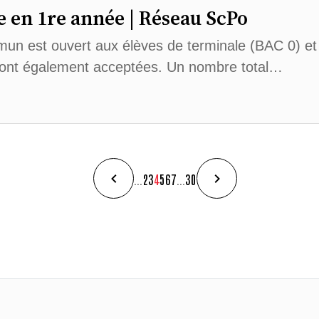
e en 1re année | Réseau ScPo
mun est ouvert aux élèves de terminale (BAC 0) et
ont également acceptées. Un nombre total…
...
2
3
4
5
6
7
...
30