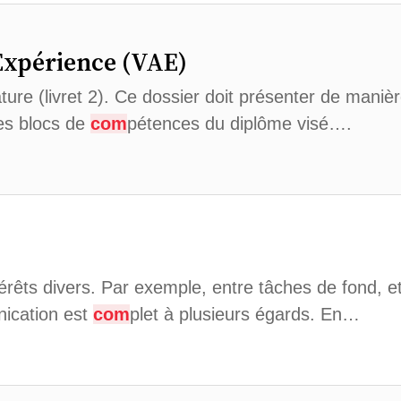
’Expérience (VAE)
ture (livret 2). Ce dossier doit présenter de manière
les blocs de
com
pétences du diplôme visé….
rêts divers. Par exemple, entre tâches de fond, et
ication est
com
plet à plusieurs égards. En…