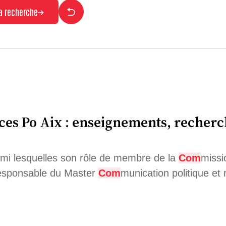
la recherche
es Po Aix : enseignements, recherch
armi lesquelles son rôle de membre de la
Com
missi
responsable du Master
Com
munication politique et