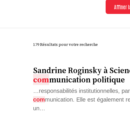
Affiner 
179 Résultats pour votre recherche
Sandrine Roginsky à Scienc
com
munication politique
…responsabilités institutionnelles, p
com
munication. Elle est également 
un…