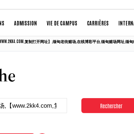
NS
ADMISSION
VIE DE CAMPUS
CARRIÈRES
INTERN
果敢赌场,【WWW.2KK4.COM,复制打开网址】,缅甸老街赌场,在线博彩平台,缅甸赌
che
Rechercher