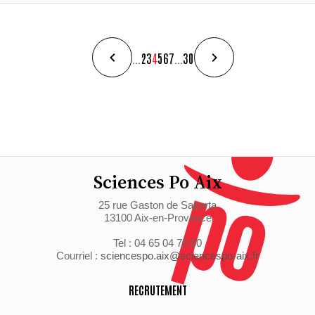
...
2
3
4
5
6
7
...
30
Sciences Po Aix
25 rue Gaston de Saporta
13100 Aix-en-Provence
Tel : 04 65 04 70 00
Courriel :
sciencespo.aix@sciencespo-aix.fr
RECRUTEMENT