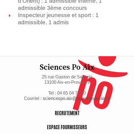
d’Orient) : 1 admissible interne, 1
admissible 3ème concours
Inspecteur jeunesse et sport : 1
admissible, 1 admis
Sciences Po Aix
25 rue Gaston de Saporta
13100 Aix-en-Provence
Tel : 04 65 04 70 00
Courriel :
sciencespo.aix@sciencespo-aix.fr
RECRUTEMENT
ESPACE FOURNISSEURS