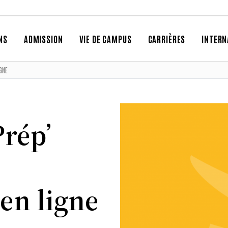
NS
ADMISSION
VIE DE CAMPUS
CARRIÈRES
INTERN
GNE
rép’
 en ligne