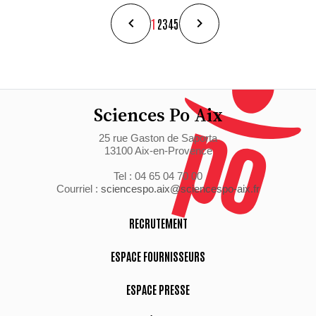
1
2
3
4
5
Sciences Po Aix
25 rue Gaston de Saporta
13100 Aix-en-Provence
Tel : 04 65 04 70 00
Courriel :
sciencespo.aix@sciencespo-aix.fr
RECRUTEMENT
ESPACE FOURNISSEURS
ESPACE PRESSE