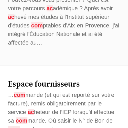
votre parcours
ac
adémique ? Après avoir
ac
hevé mes études à l’Institut supérieur
d’études
com
ptables d’Aix-en-Provence, j’ai
intégré l’Éducation Nationale et ai été
affectée au…
Espace fournisseurs
…
com
mande (et qui est reporté sur votre
facture), remis obligatoirement par le
service
ac
heteur de l’IEP lorsqu’il effectue
sa
com
mande. Où saisir le N° de Bon de