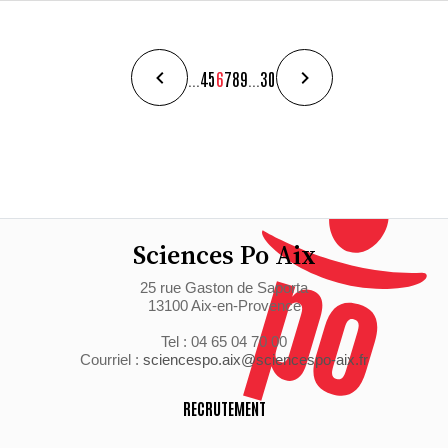
...
4
5
6
7
8
9
...
30
Sciences Po Aix
25 rue Gaston de Saporta
13100 Aix-en-Provence
Tel : 04 65 04 70 00
Courriel :
sciencespo.aix@sciencespo-aix.fr
RECRUTEMENT