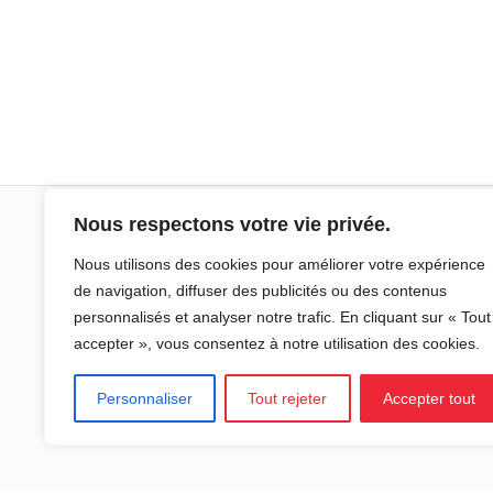
Nous respectons votre vie privée.
Sciences Po Aix
Nous utilisons des cookies pour améliorer votre expérience
de navigation, diffuser des publicités ou des contenus
25 rue Gaston de Saporta
personnalisés et analyser notre trafic. En cliquant sur « Tout
13100 Aix-en-Provence
accepter », vous consentez à notre utilisation des cookies.
Tel : 04 65 04 70 00
Personnaliser
Tout rejeter
Accepter tout
Courriel :
sciencespo.aix@sciencespo-