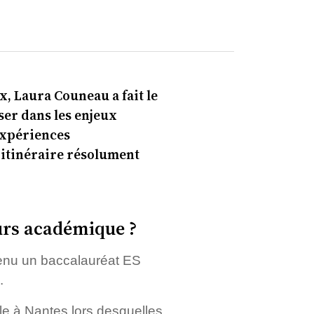
x, Laura Couneau a fait le
ser dans les enjeux
expériences
 itinéraire résolument
urs académique ?
btenu un baccalauréat ES
.
lle à Nantes lors desquelles