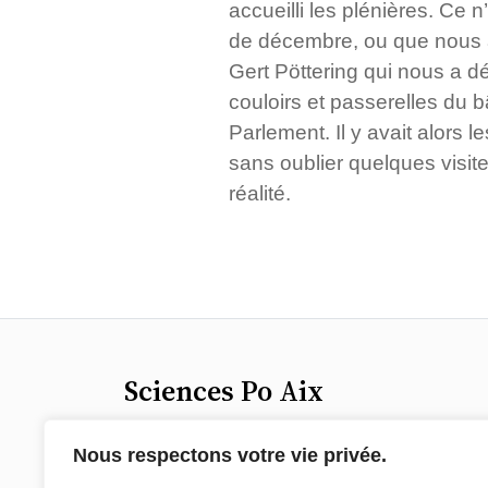
accueilli les plénières. Ce 
de décembre, ou que nous ay
Gert Pöttering qui nous a d
couloirs et passerelles du b
Parlement. Il y avait alors
sans oublier quelques visit
réalité.
Sciences Po Aix
25 rue Gaston de Saporta
Nous respectons votre vie privée.
13100 Aix-en-Provence