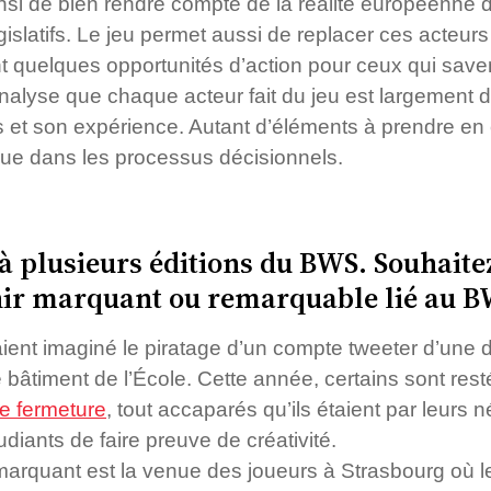
nsi de bien rendre compte de la réalité européenne 
islatifs. Le jeu permet aussi de replacer ces acteu
 quelques opportunités d’action pour ceux qui savent
analyse que chaque acteur fait du jeu est largement d
s et son expérience. Autant d’éléments à prendre en 
joue dans les processus décisionnels.
 à plusieurs éditions du BWS. Souhait
nir marquant ou remarquable lié au 
aient imaginé le piratage d’un compte tweeter d’une d
bâtiment de l’École. Cette année, certains sont res
de fermeture
, tout accaparés qu’ils étaient par leurs
diants de faire preuve de créativité.
 marquant est la venue des joueurs à Strasbourg où 