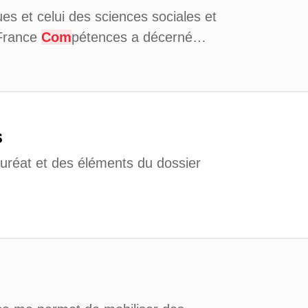
es et celui des sciences sociales et
 France
Com
pétences a décerné…
s
uréat et des éléments du dossier