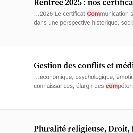
Rentrée 2025 : nos certific
…2026 Le certificat
Com
munication st
dans une perspective historique, socio
Gestion des conflits et méd
…économique, psychologique, émotionn
connaissances, élargir des
com
péten
Pluralité religieuse, Droit, 