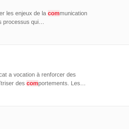
cer les enjeux de la
com
munication
es processus qui…
at a vocation à renforcer des
triser des
com
portements. Les…