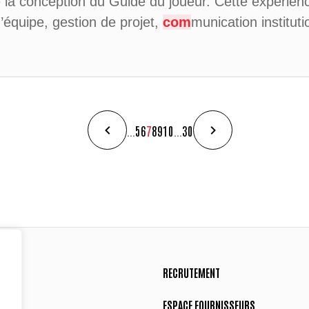
 la conception du Guide du joueur. Cette expérien
’équipe, gestion de projet,
com
munication institut
...
5
6
7
8
9
10
...
30
RECRUTEMENT
ESPACE FOURNISSEURS