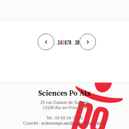
...
3
4
5
6
7
8
...
30
Sciences Po Aix
25 rue Gaston de Saporta
13100 Aix-en-Provence
Tel : 04 65 04 70 00
Courriel :
sciencespo.aix@sciencespo-aix.fr