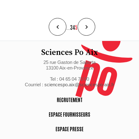
...
3
4
5
Sciences Po Aix
25 rue Gaston de Saporta
13100 Aix-en-Provence
Tel : 04 65 04 70 00
Courriel :
sciencespo.aix@sciencespo-aix.fr
RECRUTEMENT
ESPACE FOURNISSEURS
ESPACE PRESSE