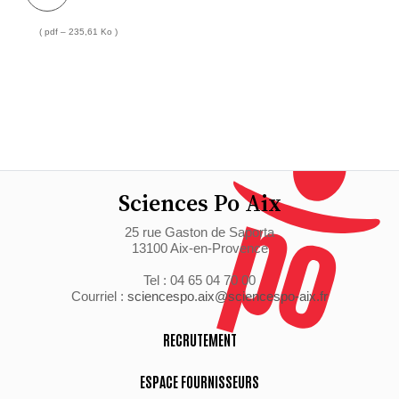
( pdf – 235,61 Ko )
Sciences Po Aix
25 rue Gaston de Saporta
13100 Aix-en-Provence
Tel : 04 65 04 70 00
Courriel :
sciencespo.aix@sciencespo-aix.fr
RECRUTEMENT
ESPACE FOURNISSEURS