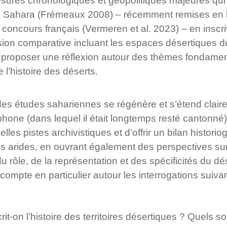
 césures chronologiques et géopolitiques majeures q
t le Sahara (Frémeaux 2008) – récemment remises en 
oncours français (Vermeren et al. 2023) – en inscr
ion comparative incluant les espaces désertiques 
 proposer une réflexion autour des thèmes fondamen
l’histoire des déserts.
s études sahariennes se régénère et s’étend clair
hone (dans lequel il était longtemps resté cantonné)
les pistes archivistiques et d’offrir un bilan histori
s arides, en ouvrant également des perspectives sur 
u rôle, de la représentation et des spécificités du dés
 compte en particulier autour les interrogations suivan
t-on l’histoire des territoires désertiques ? Quels s