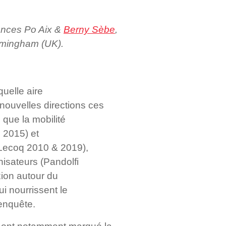
iences Po Aix &
Berny Sèbe
,
irmingham (UK).
quelle aire
nouvelles directions ces
que la mobilité
 2015) et
(Lecoq 2010 & 2019),
nisateurs (Pandolfi
xion autour du
i nourrissent le
 enquête.