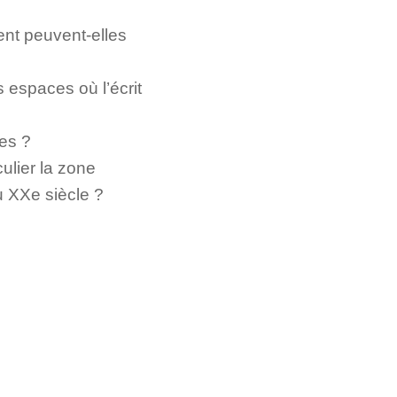
nt peuvent-elles
s espaces où l’écrit
ues ?
culier la zone
du XXe siècle ?