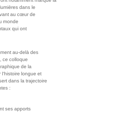
ui ont notamment marqué la
lumières dans le
ivant au cœur de
du monde
taux qui ont
ement au-delà des
, ce colloque
ographique de la
l’histoire longue et
ert dans la trajectoire
tes :
ont ses apports