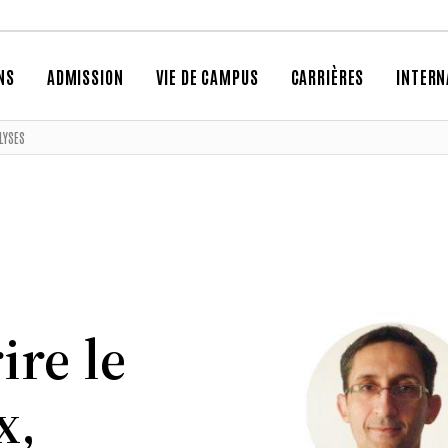
NS
ADMISSION
VIE DE CAMPUS
CARRIÈRES
INTERN
ALYSES
ire le
x,