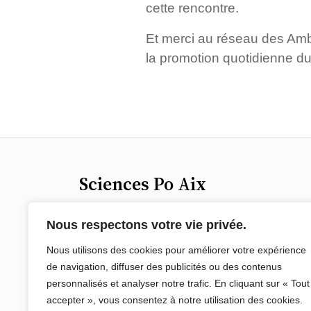
cette rencontre.
Et merci au réseau des Amb
la promotion quotidienne du
Sciences Po Aix
25 rue Gaston de Saporta
Nous respectons votre vie privée.
13100 Aix-en-Provence
Nous utilisons des cookies pour améliorer votre expérience
de navigation, diffuser des publicités ou des contenus
Tel : 04 65 04 70 00
personnalisés et analyser notre trafic. En cliquant sur « Tout
Courriel :
sciencespo.aix@sciencespo-
accepter », vous consentez à notre utilisation des cookies.