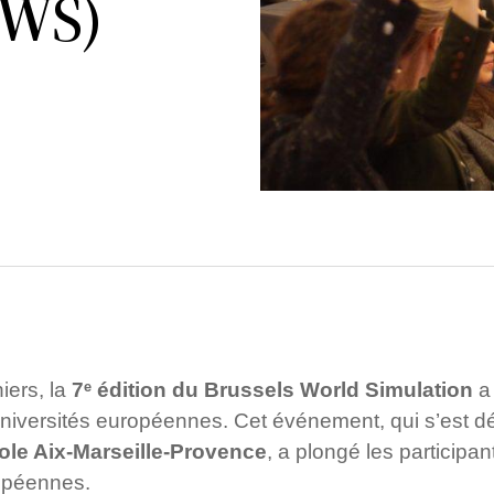
BWS)
iers, la
7ᵉ édition du Brussels World Simulation
a 
universités européennes. Cet événement, qui s’est d
ole Aix-Marseille-Provence
, a plongé les participa
ropéennes.