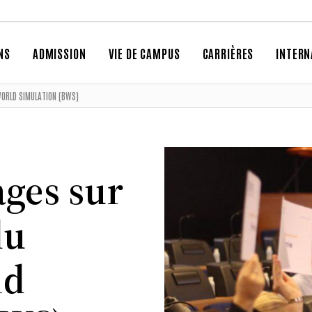
NS
ADMISSION
VIE DE CAMPUS
CARRIÈRES
INTERN
WORLD SIMULATION (BWS)
ges sur
du
ld