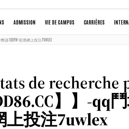
NS
ADMISSION
VIE DE CAMPUS
CARRIÈRES
INTERN
地主作弊器1QQYW-彩票網上投注7UWLEX
ltats de recherche 
D86.CC】】-q
網上投注7uwlex