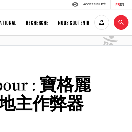
ACCESSIBILITÉ
FR
EN
ATIONAL
RECHERCHE
NOUS SOUTENIR
pour :
寶格麗
q鬥地主作弊器