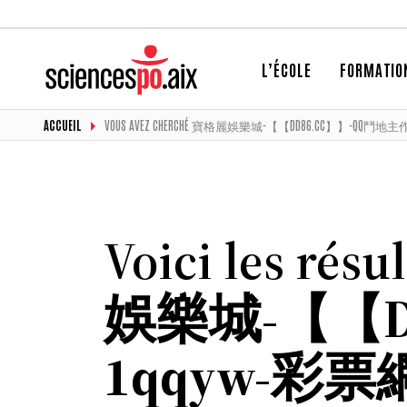
L’ÉCOLE
FORMATIO
ACCUEIL
VOUS AVEZ CHERCHÉ 寶格麗娛樂城-【【DD86.CC】】-QQ鬥
Voici les résu
娛樂城-【【D
1qqyw-彩票