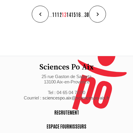
...
11
12
13
14
15
16
...
30
Sciences Po Aix
25 rue Gaston de Saporta
13100 Aix-en-Provence
Tel : 04 65 04 70 00
Courriel :
sciencespo.aix@sciencespo-aix.fr
RECRUTEMENT
ESPACE FOURNISSEURS