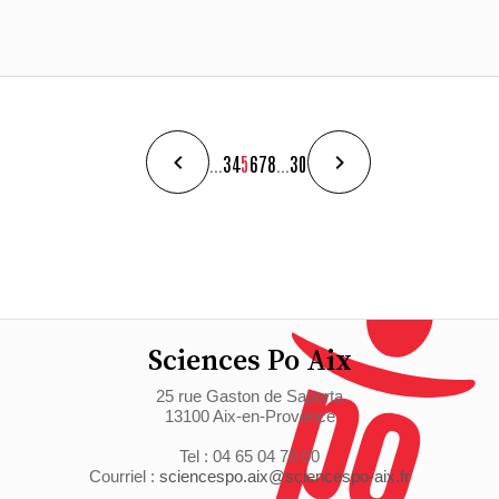
...
3
4
5
6
7
8
...
30
Sciences Po Aix
25 rue Gaston de Saporta
13100 Aix-en-Provence
Tel : 04 65 04 70 00
Courriel :
sciencespo.aix@sciencespo-aix.fr