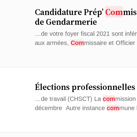
Candidature Prép’
Com
mis
de Gendarmerie
…de votre foyer fiscal 2021 sont infér
aux armées,
Com
missaire et Officie
Élections professionnelles
…de travail (CHSCT) La
com
mission 
décembre Autre instance
com
mune 