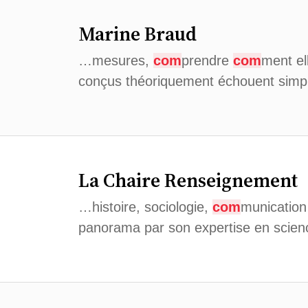
Marine Braud
…mesures,
com
prendre
com
ment el
conçus théoriquement échouent simpl
La Chaire Renseignement
…histoire, sociologie,
com
munication 
panorama par son expertise en science