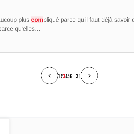
eaucoup plus
com
pliqué parce qu’il faut déjà savoir 
 parce qu’elles…
1
2
3
4
5
6
...
30