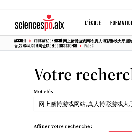
L’ÉCOLE
FORMATIO
ACCUEIL
VOUS AVEZ CHERCHÉ 网上赌博游戏网站,真人博彩游戏大
台,22KK44.COM网址KACEECDDBBCGDDFBH
PAGE 3
Votre recher
Mot clés
Affiner votre recherche :