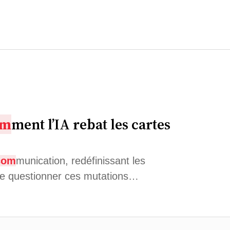
om
ment l’IA rebat les cartes
com
munication, redéfinissant les
de questionner ces mutations…