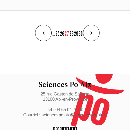
...
25
26
27
28
29
30
Sciences Po Aix
25 rue Gaston de Saporta
13100 Aix-en-Provence
Tel : 04 65 04 70 00
Courriel :
sciencespo.aix@sciencespo-aix.fr
RECRUTEMENT