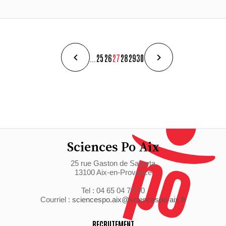
...
25
26
27
28
29
30
Sciences Po Aix
25 rue Gaston de Saporta
13100 Aix-en-Provence
Tel : 04 65 04 70 00
Courriel :
sciencespo.aix@sciencespo-aix.fr
RECRUTEMENT