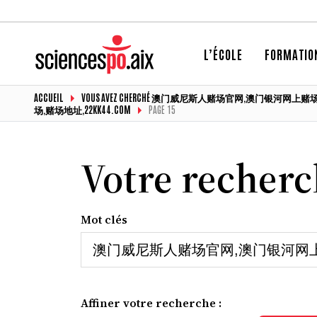
L’ÉCOLE
FORMATIO
ACCUEIL
VOUS AVEZ CHERCHÉ 澳门威尼斯人赌场官网,澳门银河
场,赌场地址,22KK44.COM
PAGE 15
Votre recher
Mot clés
Affiner votre recherche :