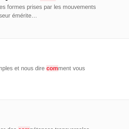
ntes formes prises par les mouvements
sseur émérite…
ples et nous dire
com
ment vous