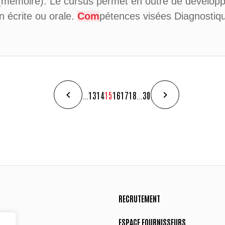
 (mémoire). Le cursus permet en outre de dévelop
n écrite ou orale.
Com
pétences visées Diagnostiq
...
13
14
15
16
17
18
...
30
RECRUTEMENT
ESPACE FOURNISSEURS