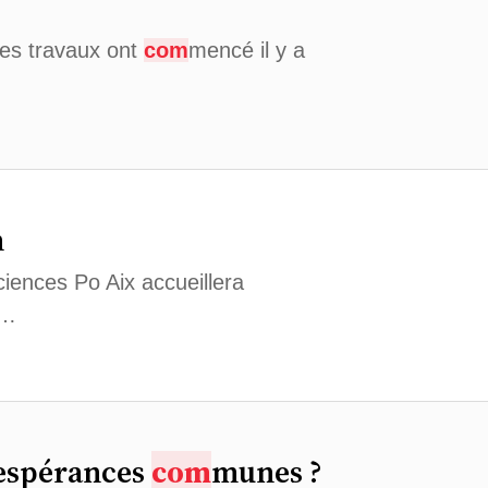
Les travaux ont
com
mencé il y a
n
ciences Po Aix accueillera
e…
 espérances
com
munes ?