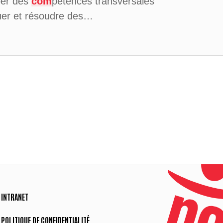
per des
com
pétences transversales
uer et résoudre des…
INTRANET
POLITIQUE DE CONFIDENTIALITÉ