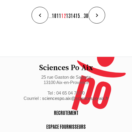
...
10
11
12
13
14
15
...
30
Sciences Po Aix
25 rue Gaston de Saporta
13100 Aix-en-Provence
Tel : 04 65 04 70 00
Courriel :
sciencespo.aix@sciencespo-aix.fr
RECRUTEMENT
ESPACE FOURNISSEURS