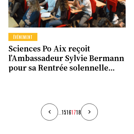
ÉVÉNEMENT
Sciences Po Aix reçoit
l’Ambassadeur Sylvie Bermann
pour sa Rentrée solennelle
2022
...
15
16
17
18