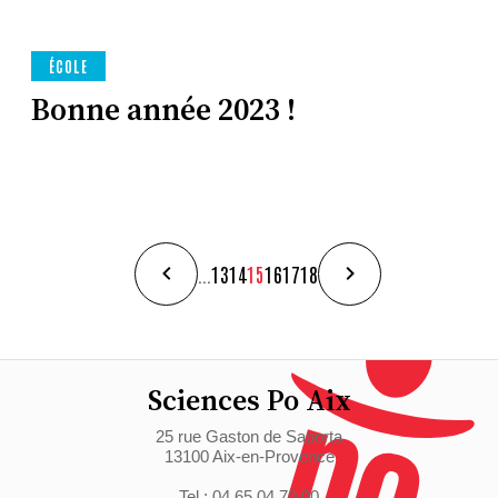
ÉCOLE
Bonne année 2023 !
...
13
14
15
16
17
18
Sciences Po Aix
25 rue Gaston de Saporta
13100 Aix-en-Provence
Tel : 04 65 04 70 00