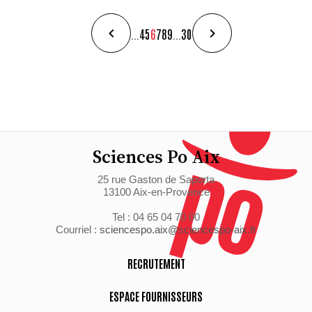
...
4
5
6
7
8
9
...
30
Sciences Po Aix
25 rue Gaston de Saporta
13100 Aix-en-Provence
Tel : 04 65 04 70 00
Courriel :
sciencespo.aix@sciencespo-aix.fr
RECRUTEMENT
ESPACE FOURNISSEURS