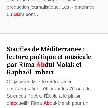
production journalistique. Les « antennes »
du
BD
M sont…
Souffles de Méditerranée :
lecture poétique et musicale
par Rima
Ab
dul Malak et
Raphaël Imbert
Organisée dans le cadre de la
programmation célébrant les 70 ans de
Sciences Po Aix, l’École a le plaisir
d
’ac
cueillir Rima
Ab
dul-Malak pour un