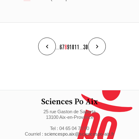
...
6
7
8
9
10
11
...
30
Sciences Po Aix
25 rue Gaston de Saporta
13100 Aix-en-Provence
Tel : 04 65 04 70 00
Courriel :
sciencespo.aix@sciencespo-aix.fr