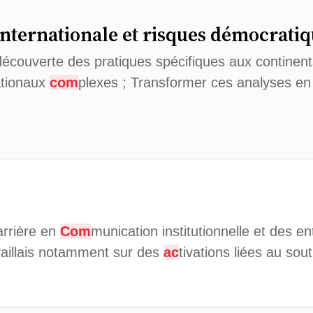
internationale et risques démocratiq
 découverte des pratiques spécifiques aux continen
ationaux
com
plexes ; Transformer ces analyses e
rrière en
Com
munication institutionnelle et des e
vaillais notamment sur des
ac
tivations liées au sou