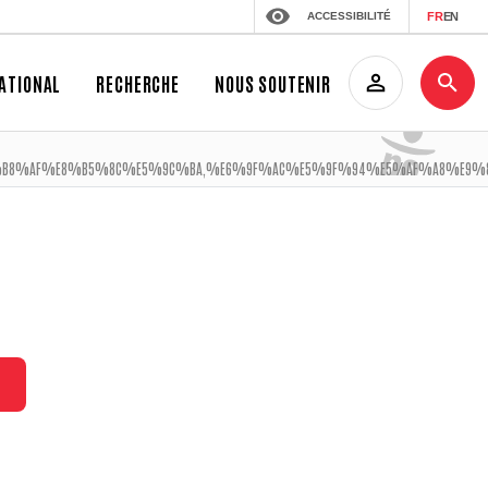
ACCESSIBILITÉ
FR
EN
ATIONAL
RECHERCHE
NOUS SOUTENIR
%AF%E8%B5%8C%E5%9C%BA,%E6%9F%AC%E5%9F%94%E5%AF%A8%E9%87%