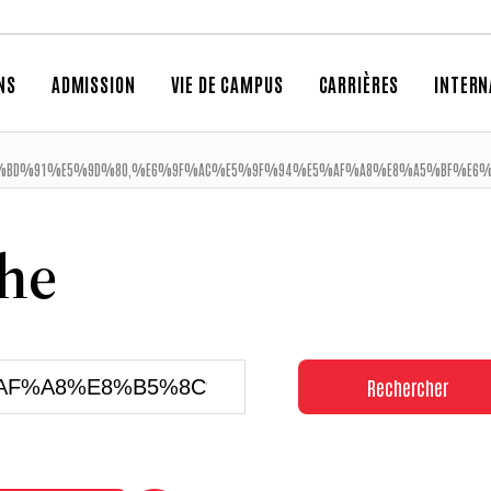
NS
ADMISSION
VIE DE CAMPUS
CARRIÈRES
INTERN
D%91%E5%9D%80,%E6%9F%AC%E5%9F%94%E5%AF%A8%E8%A5%BF%E6%B8
che
Rechercher