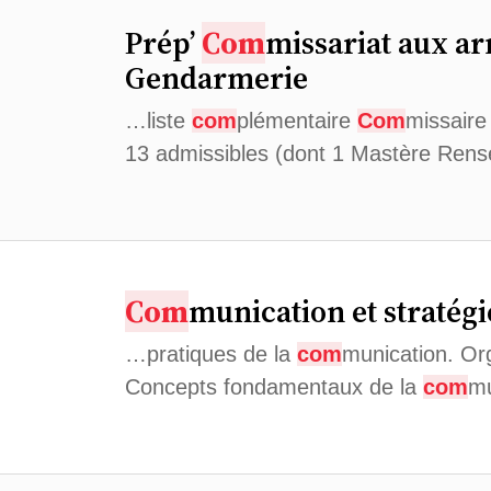
Prép’
Com
missariat aux a
Gendarmerie
…liste
com
plémentaire
Com
missaire
13 admissibles (dont 1 Mastère Rens
Com
munication et stratégi
…pratiques de la
com
munication. Or
Concepts fondamentaux de la
com
mu