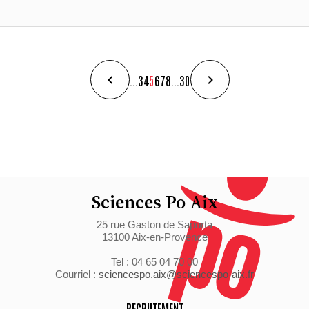
...
3
4
5
6
7
8
...
30
Sciences Po Aix
25 rue Gaston de Saporta
13100 Aix-en-Provence
Tel : 04 65 04 70 00
Courriel :
sciencespo.aix@sciencespo-aix.fr
RECRUTEMENT