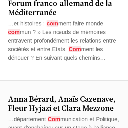
Forum franco-allemand de la
Méditerranée
…et histoires :
com
ment faire monde
com
mun ? » Les nœuds de mémoires
entravent profondément les relations entre
sociétés et entre Etats.
Com
ment les
dénouer ? En suivant quels chemins…
Anna Bérard, Anaïs Cazenave,
Fleur Hyjazi et Clara Mezzone
…département
Com
munication et Politique,
avant d’enchaîner sur un stage à l’Alliance