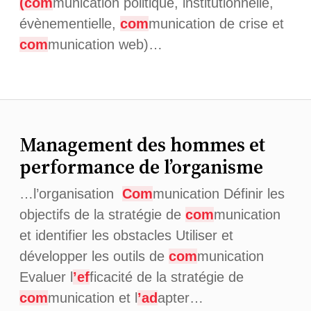
(com
munication politique, institutionnelle,
évènementielle,
com
munication de crise et
com
munication web)…
Management des hommes et
performance de l’organisme
…l’organisation
Com
munication Définir les
objectifs de la stratégie de
com
munication
et identifier les obstacles Utiliser et
développer les outils de
com
munication
Evaluer l
’ef
ficacité de la stratégie de
com
munication et l
’ad
apter…