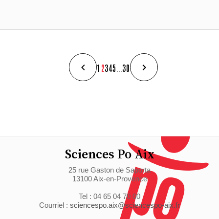
1
2
3
4
5
...
30
Sciences Po Aix
25 rue Gaston de Saporta
13100 Aix-en-Provence
Tel : 04 65 04 70 00
Courriel :
sciencespo.aix@sciencespo-aix.fr