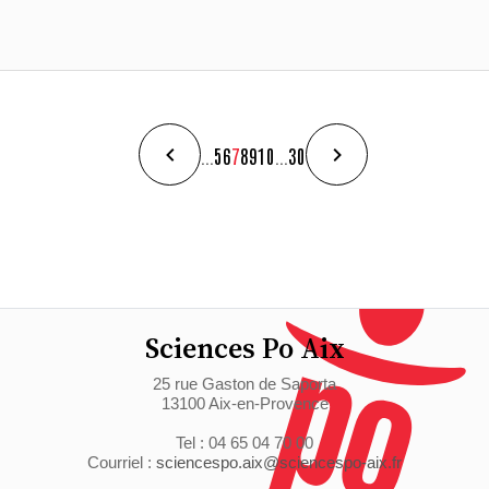
...
5
6
7
8
9
10
...
30
Sciences Po Aix
25 rue Gaston de Saporta
13100 Aix-en-Provence
Tel : 04 65 04 70 00
Courriel :
sciencespo.aix@sciencespo-aix.fr