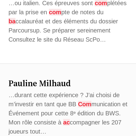
…ou italien. Ces épreuves sont
com
plétées
par la prise en
com
pte de notes du
ba
ccalauréat et des éléments du dossier
Parcoursup. Se préparer sereinement
Consultez le site du Réseau ScPo…
Pauline Milhaud
…durant cette expérience ? J’ai choisi de
m’investir en tant que BB
Com
munication et
Événement pour cette 8ᵉ édition du BWS.
Mon rôle consiste à
ac
compagner les 207
joueurs tout…